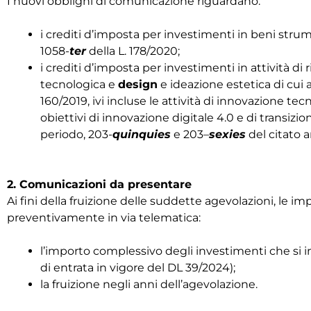
I nuovi obblighi di comunicazione riguardano:
i crediti d’imposta per investimenti in beni strument
1058-
ter
della L. 178/2020;
i crediti d’imposta per investimenti in attività di
tecnologica e
design
e ideazione estetica di cui all
160/2019, ivi incluse le attività di innovazione te
obiettivi di innovazione digitale 4.0 e di transizio
periodo, 203-
quinquies
e 203
–
sexies
del citato ar
2. Comunicazioni da presentare
Ai fini della fruizione delle suddette agevolazioni, le
preventivamente in via telematica:
l’importo complessivo degli investimenti che si 
di entrata in vigore del DL 39/2024);
la fruizione negli anni dell’agevolazione.