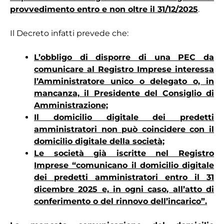
provvedimento entro e non oltre il 31/12/2025
.
Il Decreto infatti prevede che:
L’obbligo di disporre di una PEC da
comunicare al Registro Imprese interessa
l’Amministratore unico o delegato o, in
mancanza, il Presidente del Consiglio di
Amministrazione;
Il domicilio digitale dei predetti
amministratori non può coincidere con il
domicilio digitale della società;
Le società già iscritte nel Registro
Imprese “comunicano il domicilio digitale
dei predetti amministratori entro il 31
dicembre 2025 e, in ogni caso, all’atto di
conferimento o del rinnovo dell’incarico”.