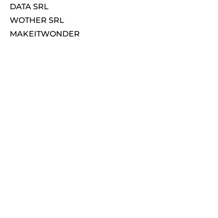
DATA SRL
WOTHER SRL
MAKEITWONDER
SOCIAL
LINKEDIN
FACEBOOK
INSTAGRAM
Privacy & Cookie Policy
Rivedi le tue scelte sui cookies
Copyright 2024 Officina Fiscale | Tutti i diritti riservati |
P.Iva: IT03561410360
Made with ❤
by MakeitWonder