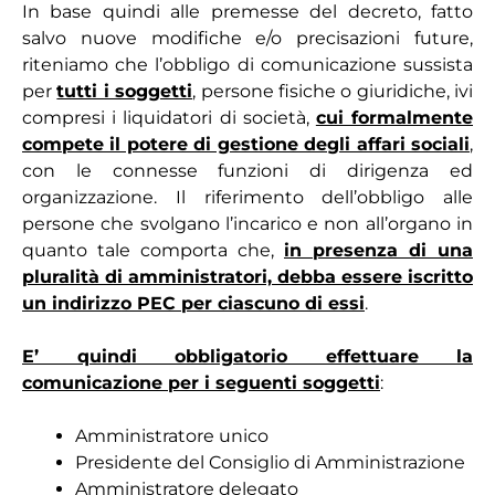
In base quindi alle premesse del decreto, fatto
salvo nuove modifiche e/o precisazioni future,
riteniamo che l’obbligo di comunicazione sussista
per
tutti i soggetti
, persone fisiche o giuridiche, ivi
compresi i liquidatori di società,
cui formalmente
compete il potere di gestione degli affari sociali
,
con le connesse funzioni di dirigenza ed
organizzazio­ne. Il riferimento dell’obbligo alle
persone che svolgano l’incarico e non all’organo in
quanto tale com­porta che,
in presenza di una
pluralità di amministratori, debba essere iscritto
un indirizzo PEC per ciascuno di essi
.
E’ quindi obbligatorio effettuare la
comunicazione per i seguenti soggetti
:
Amministratore unico
Presidente del Consiglio di Amministrazione
Amministratore delegato