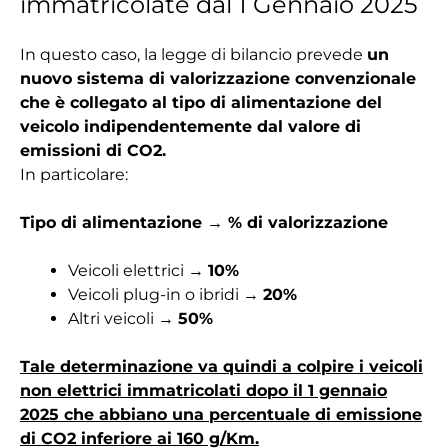
immatricolate dal 1 Gennaio 2025
In questo caso, la legge di bilancio prevede
un
nuovo sistema di valorizzazione convenzionale
che è collegato al tipo di alimentazione del
veicolo indipendentemente dal valore di
emissioni di CO2.
In particolare:
Tipo di alimentazione → % di valorizzazione
Veicoli elettrici →
10%
Veicoli plug-in o ibridi →
20%
Altri veicoli →
50%
Tale determinazione va quindi a colpire i veicoli
non elettrici immatricolati dopo il 1 gennaio
2025 che abbiano una percentuale di emissione
di CO2 inferiore ai 160 g/Km.