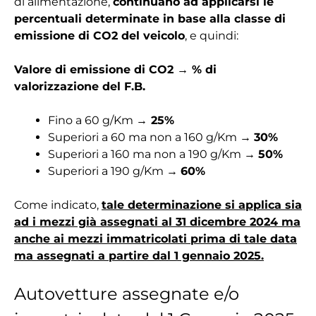
di alimentazione,
continuano ad applicarsi le
percentuali determinate in base alla classe di
emissione di CO2 del veicolo
, e quindi:
Valore di emissione di CO2 → % di
valorizzazione del F.B.
Fino a 60 g/Km →
25%
Superiori a 60 ma non a 160 g/Km →
30%
Superiori a 160 ma non a 190 g/Km →
50%
Superiori a 190 g/Km →
60%
Come indicato,
tale determinazione si applica sia
ad i mezzi già assegnati al 31 dicembre 2024 ma
anche ai mezzi immatricolati prima di tale data
ma assegnati a partire dal 1 gennaio 2025.
Autovetture assegnate e/o