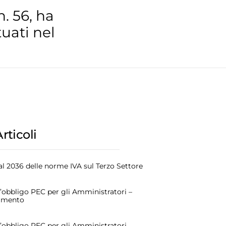
n. 56, ha
uati nel
Articoli
l 2036 delle norme IVA sul Terzo Settore
l’obbligo PEC per gli Amministratori –
amento
l’obbligo PEC per gli Amministratori